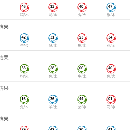
46
13
40
47
鸡/木
马/金
兔/火
猴/木
结果
42
31
23
34
牛/金
鼠/水
猴/水
鸡/金
结果
33
28
06
40
狗/火
兔/土
牛/土
兔/火
结果
16
36
44
01
兔/木
羊/土
猪/水
马/水
结果
29
42
20
41