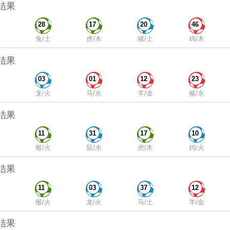
结果
28
17
20
46
兔/土
虎/木
猪/土
鸡/木
结果
03
01
12
23
龙/火
马/水
羊/金
猴/水
结果
11
31
17
10
猴/火
鼠/水
虎/木
鸡/火
结果
11
03
37
12
猴/火
龙/火
马/土
羊/金
结果