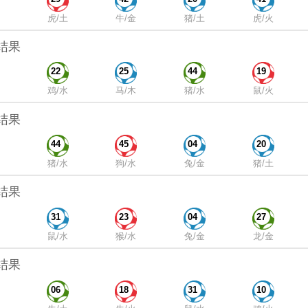
虎/土
牛/金
猪/土
虎/火
结果
22
25
44
19
鸡/水
马/木
猪/水
鼠/火
结果
44
45
04
20
猪/水
狗/水
兔/金
猪/土
结果
31
23
04
27
鼠/水
猴/水
兔/金
龙/金
结果
06
18
31
10