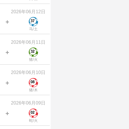
2026年06月12日
+
37
马/土
2026年06月11日
+
32
猪/火
2026年06月10日
+
08
猪/木
2026年06月09日
+
02
蛇/火