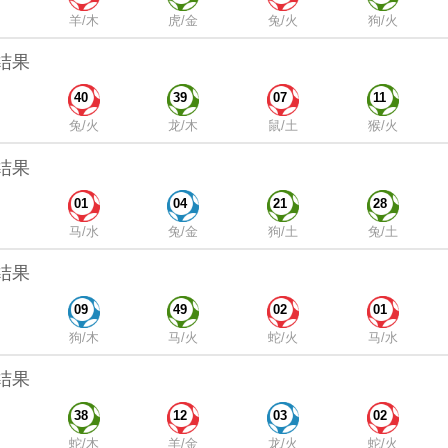
羊/木
虎/金
兔/火
狗/火
结果
40
39
07
11
兔/火
龙/木
鼠/土
猴/火
结果
01
04
21
28
马/水
兔/金
狗/土
兔/土
结果
09
49
02
01
狗/木
马/火
蛇/火
马/水
结果
38
12
03
02
蛇/木
羊/金
龙/火
蛇/火