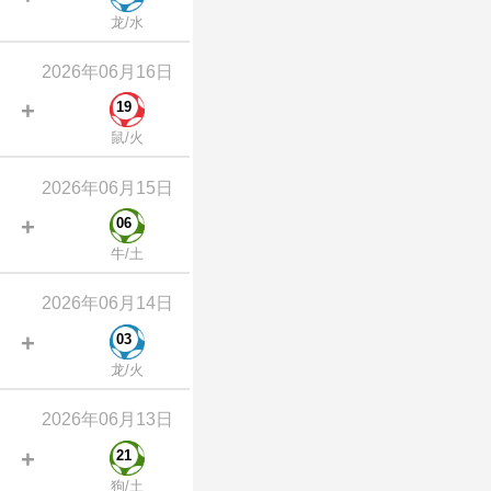
龙/水
2026年06月16日
+
19
鼠/火
2026年06月15日
+
06
牛/土
2026年06月14日
+
03
龙/火
2026年06月13日
+
21
狗/土