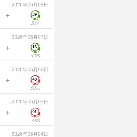
2026年06月08日
+
39
龙/木
2026年06月07日
+
16
兔/木
2026年06月06日
+
40
兔/火
2026年06月05日
+
01
马/水
2026年06月04日