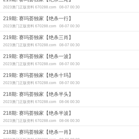
2023澳门正版资料 670288.com
08-07 00:30
219期: 赛玛荟独家【绝杀一行】
2023澳门正版资料 670288.com
08-07 00:30
219期: 赛玛荟独家【绝杀三肖】
2023澳门正版资料 670288.com
08-07 00:30
219期: 赛玛荟独家【绝杀一波】
2023澳门正版资料 670288.com
08-07 00:30
219期: 赛玛荟独家【绝杀十玛】
2023澳门正版资料 670288.com
08-07 00:30
218期: 赛玛荟独家【绝杀半头】
2023澳门正版资料 670288.com
08-06 00:30
218期: 赛玛荟独家【绝杀半波】
2023澳门正版资料 670288.com
08-06 00:30
218期: 赛玛荟独家【绝杀一肖】