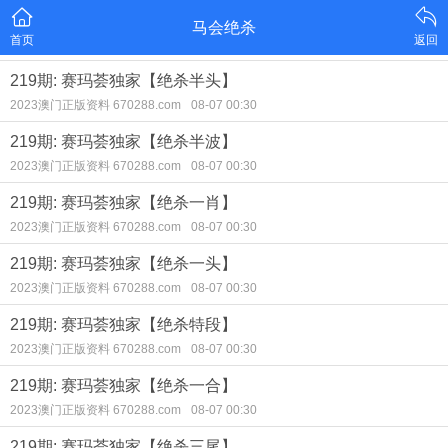
马会绝杀
首页
返回
219期: 赛玛荟独家【绝杀半头】
2023澳门正版资料 670288.com
08-07 00:30
219期: 赛玛荟独家【绝杀半波】
2023澳门正版资料 670288.com
08-07 00:30
219期: 赛玛荟独家【绝杀一肖】
2023澳门正版资料 670288.com
08-07 00:30
219期: 赛玛荟独家【绝杀一头】
2023澳门正版资料 670288.com
08-07 00:30
219期: 赛玛荟独家【绝杀特段】
2023澳门正版资料 670288.com
08-07 00:30
219期: 赛玛荟独家【绝杀一合】
2023澳门正版资料 670288.com
08-07 00:30
219期: 赛玛荟独家【绝杀三尾】