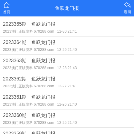
鱼跃龙门报
首页
返回
2023365期：鱼跃龙门报
2023澳门正版资料 670288.com
12-30 21:41
2023364期：鱼跃龙门报
2023澳门正版资料 670288.com
12-29 21:40
2023363期：鱼跃龙门报
2023澳门正版资料 670288.com
12-28 21:43
2023362期：鱼跃龙门报
2023澳门正版资料 670288.com
12-27 21:41
2023361期：鱼跃龙门报
2023澳门正版资料 670288.com
12-26 21:40
2023360期：鱼跃龙门报
2023澳门正版资料 670288.com
12-25 21:40
2023359期：鱼跃龙门报