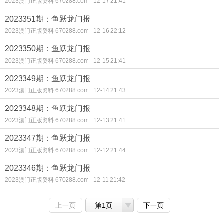
2023澳门正版资料 670288.com
12-17 21:41
2023351期：鱼跃龙门报
2023澳门正版资料 670288.com
12-16 22:12
2023350期：鱼跃龙门报
2023澳门正版资料 670288.com
12-15 21:41
2023349期：鱼跃龙门报
2023澳门正版资料 670288.com
12-14 21:43
2023348期：鱼跃龙门报
2023澳门正版资料 670288.com
12-13 21:41
2023347期：鱼跃龙门报
2023澳门正版资料 670288.com
12-12 21:44
2023346期：鱼跃龙门报
2023澳门正版资料 670288.com
12-11 21:42
上一页
第1页
下一页