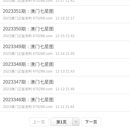
2023澳门正版资料 670288.com
12-17 21:42
2023351期：澳门七星图
2023澳门正版资料 670288.com
12-16 22:17
2023350期：澳门七星图
2023澳门正版资料 670288.com
12-15 21:42
2023349期：澳门七星图
2023澳门正版资料 670288.com
12-14 21:45
2023348期：澳门七星图
2023澳门正版资料 670288.com
12-13 21:43
2023347期：澳门七星图
2023澳门正版资料 670288.com
12-12 21:46
2023346期：澳门七星图
2023澳门正版资料 670288.com
12-11 21:44
上一页
第1页
下一页