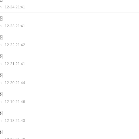
m
12-24 21:41
图
m
12-23 21:41
图
m
12-22 21:42
图
m
12-21 21:41
图
m
12-20 21:44
图
m
12-19 21:46
图
m
12-18 21:43
图