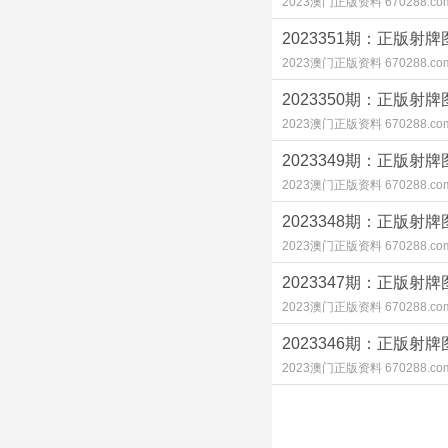
2023澳门正版资料 670288.co
2023351期：正版射牌
2023澳门正版资料 670288.co
2023350期：正版射牌
2023澳门正版资料 670288.co
2023349期：正版射牌
2023澳门正版资料 670288.co
2023348期：正版射牌
2023澳门正版资料 670288.co
2023347期：正版射牌
2023澳门正版资料 670288.co
2023346期：正版射牌
2023澳门正版资料 670288.co