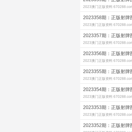
2023澳门正版资料 670288.co
2023358期：正版射牌
2023澳门正版资料 670288.co
2023357期：正版射牌
2023澳门正版资料 670288.co
2023356期：正版射牌
2023澳门正版资料 670288.co
2023355期：正版射牌
2023澳门正版资料 670288.co
2023354期：正版射牌
2023澳门正版资料 670288.co
2023353期：正版射牌
2023澳门正版资料 670288.co
2023352期：正版射牌