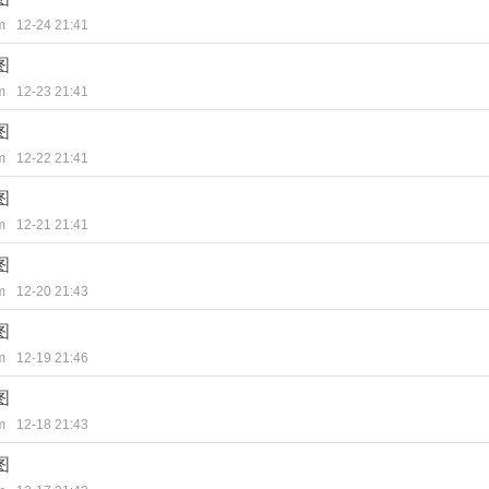
m
12-24 21:41
图
m
12-23 21:41
图
m
12-22 21:41
图
m
12-21 21:41
图
m
12-20 21:43
图
m
12-19 21:46
图
m
12-18 21:43
图