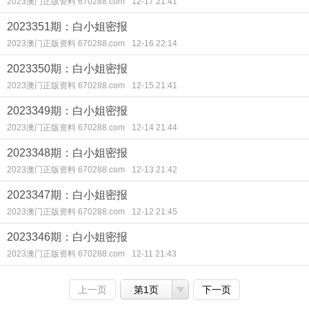
2023澳门正版资料 670288.com
12-17 21:41
2023351期：白小姐密报
2023澳门正版资料 670288.com
12-16 22:14
2023350期：白小姐密报
2023澳门正版资料 670288.com
12-15 21:41
2023349期：白小姐密报
2023澳门正版资料 670288.com
12-14 21:44
2023348期：白小姐密报
2023澳门正版资料 670288.com
12-13 21:42
2023347期：白小姐密报
2023澳门正版资料 670288.com
12-12 21:45
2023346期：白小姐密报
2023澳门正版资料 670288.com
12-11 21:43
上一页
第1页
下一页