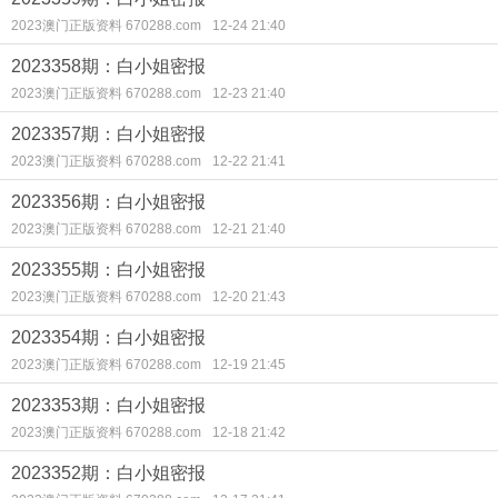
2023澳门正版资料 670288.com
12-24 21:40
2023358期：白小姐密报
2023澳门正版资料 670288.com
12-23 21:40
2023357期：白小姐密报
2023澳门正版资料 670288.com
12-22 21:41
2023356期：白小姐密报
2023澳门正版资料 670288.com
12-21 21:40
2023355期：白小姐密报
2023澳门正版资料 670288.com
12-20 21:43
2023354期：白小姐密报
2023澳门正版资料 670288.com
12-19 21:45
2023353期：白小姐密报
2023澳门正版资料 670288.com
12-18 21:42
2023352期：白小姐密报