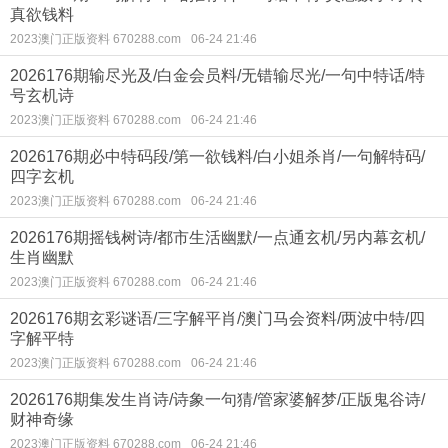
真欲钱料
2023澳门正版资料 670288.com
06-24 21:46
2026176期输尽光及/白金会员料/无错输尽光/一句中特话/特
号玄机诗
2023澳门正版资料 670288.com
06-24 21:46
2026176期必中特码段/第一欲钱料/白小姐杀肖/一句解特码/
四字玄机
2023澳门正版资料 670288.com
06-24 21:46
2026176期摇钱树诗/都市生活幽默/一点通玄机/另内幕玄机/
生肖幽默
2023澳门正版资料 670288.com
06-24 21:46
2026176期玄彩谜语/三字解平肖/澳门马会资料/两波中特/四
字解平特
2023澳门正版资料 670288.com
06-24 21:46
2026176期集发生肖诗/诗象一句猜/管家婆解梦/正版鬼谷诗/
财神奇缘
2023澳门正版资料 670288.com
06-24 21:46