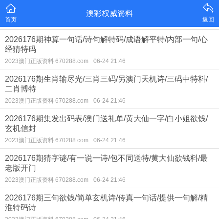
澳彩权威资料
首页
返回
2026176期神算一句话/诗句解特码/成语解平特/内部一句/心
经猜特码
2023澳门正版资料 670288.com
06-24 21:46
2026176期生肖输尽光/三肖三码/另澳门天机诗/三码中特料/
二肖博特
2023澳门正版资料 670288.com
06-24 21:46
2026176期集发出码表/澳门送礼单/黄大仙一字/白小姐欲钱/
玄机信封
2023澳门正版资料 670288.com
06-24 21:46
2026176期猜字谜/有一说一诗/包不同送特/黄大仙欲钱料/最
老版开门
2023澳门正版资料 670288.com
06-24 21:46
2026176期三句欲钱/简单玄机诗/传真一句话/提供一句解/精
淮特码诗