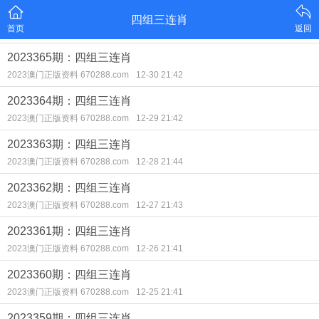
四组三连肖
首页
返回
2023365期：四组三连肖
2023澳门正版资料 670288.com
12-30 21:42
2023364期：四组三连肖
2023澳门正版资料 670288.com
12-29 21:42
2023363期：四组三连肖
2023澳门正版资料 670288.com
12-28 21:44
2023362期：四组三连肖
2023澳门正版资料 670288.com
12-27 21:43
2023361期：四组三连肖
2023澳门正版资料 670288.com
12-26 21:41
2023360期：四组三连肖
2023澳门正版资料 670288.com
12-25 21:41
2023359期：四组三连肖