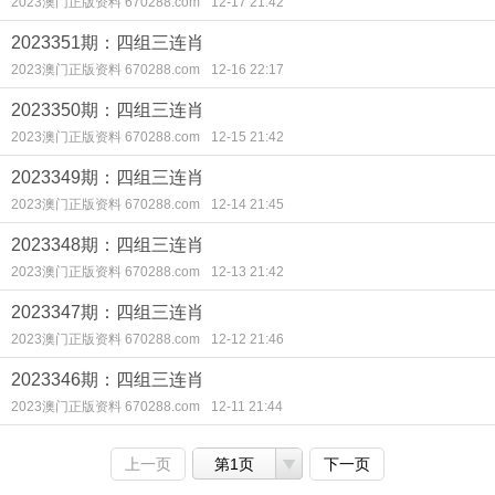
2023澳门正版资料 670288.com
12-17 21:42
2023351期：四组三连肖
2023澳门正版资料 670288.com
12-16 22:17
2023350期：四组三连肖
2023澳门正版资料 670288.com
12-15 21:42
2023349期：四组三连肖
2023澳门正版资料 670288.com
12-14 21:45
2023348期：四组三连肖
2023澳门正版资料 670288.com
12-13 21:42
2023347期：四组三连肖
2023澳门正版资料 670288.com
12-12 21:46
2023346期：四组三连肖
2023澳门正版资料 670288.com
12-11 21:44
上一页
第1页
下一页