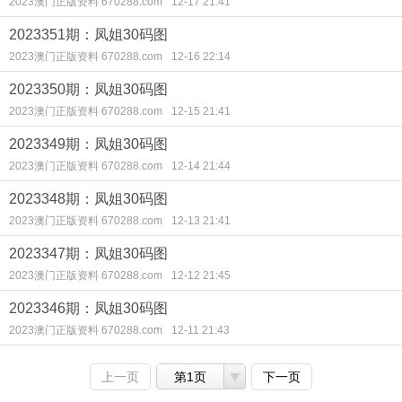
2023澳门正版资料 670288.com
12-17 21:41
2023351期：凤姐30码图
2023澳门正版资料 670288.com
12-16 22:14
2023350期：凤姐30码图
2023澳门正版资料 670288.com
12-15 21:41
2023349期：凤姐30码图
2023澳门正版资料 670288.com
12-14 21:44
2023348期：凤姐30码图
2023澳门正版资料 670288.com
12-13 21:41
2023347期：凤姐30码图
2023澳门正版资料 670288.com
12-12 21:45
2023346期：凤姐30码图
2023澳门正版资料 670288.com
12-11 21:43
上一页
第1页
下一页