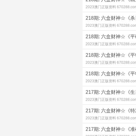
2023澳门正版资料 670288.co
218期: 六盒财神☆《
2023澳门正版资料 670288.co
218期: 六盒财神☆《
2023澳门正版资料 670288.co
218期: 六盒财神☆《
2023澳门正版资料 670288.co
218期: 六盒财神☆《
2023澳门正版资料 670288.co
217期: 六盒财神☆《
2023澳门正版资料 670288.co
217期: 六盒财神☆《
2023澳门正版资料 670288.co
217期: 六盒财神☆《