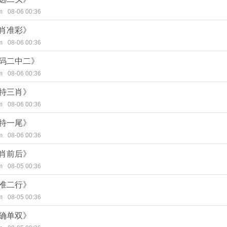
m
08-06 00:36
杀肖准彩》
m
08-06 00:36
平码二中二》
m
08-06 00:36
平特三肖》
m
08-06 00:36
平特一尾》
m
08-06 00:36
生肖前后》
m
08-05 00:36
特准二行》
m
08-05 00:36
准确单双》