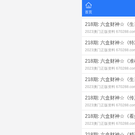
首页
218期: 六盒财神☆《
2023澳门正版资料 670288.co
218期: 六盒财神☆《
2023澳门正版资料 670288.co
218期: 六盒财神☆《
2023澳门正版资料 670288.co
218期: 六盒财神☆《
2023澳门正版资料 670288.co
218期: 六盒财神☆《
2023澳门正版资料 670288.co
218期: 六盒财神☆《
2023澳门正版资料 670288.co
218期: 六盒财神☆《