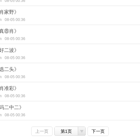
m
08-05 00:36
生肖家野》
m
08-05 00:36
传真⑧肖》
m
08-05 00:36
看好二波》
m
08-05 00:36
精选二头》
m
08-05 00:36
杀肖准彩》
m
08-05 00:36
平码二中二》
m
08-05 00:36
上一页
第1页
下一页